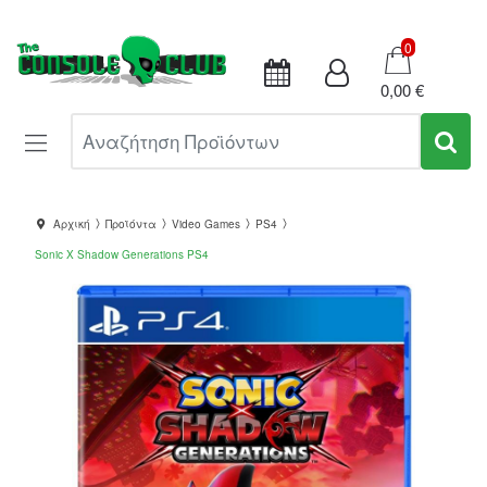
Καλάθι
0
0,00 €
Αναζήτηση Προϊόντων
Αρχική
Προϊόντα
Video Games
PS4
Sonic X Shadow Generations PS4