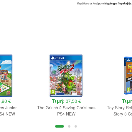
,90 €
Τιμή:
37,50 €
Τιμ
s Junior
The Grinch 2 Saving Christmas
Toy Story Re
 PS4 NEW
PS4 NEW
Story 3 C
Double 