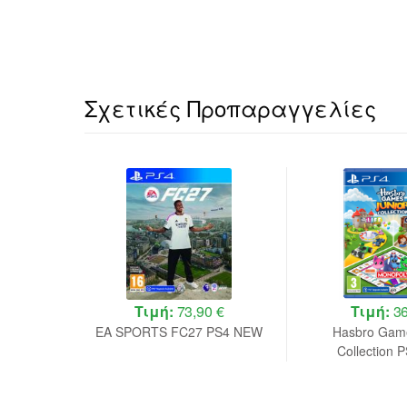
Σχετικές Προπαραγγελίες
 €
Τιμή:
73,90 €
Τιμή:
36
 Ultimate
EA SPORTS FC27 PS4 NEW
Hasbro Game
EW
Collection