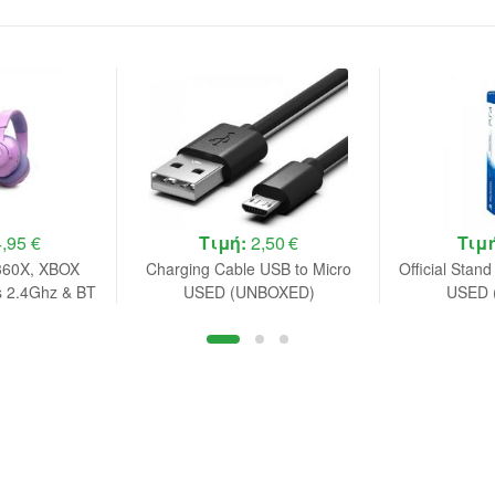
,95 €
Τιμή:
2,50 €
Τιμ
360X, XBOX
Charging Cable USB to Micro
Official Stand
s 2.4Ghz & BT
USED (UNBOXED)
USED 
t, (Purple)