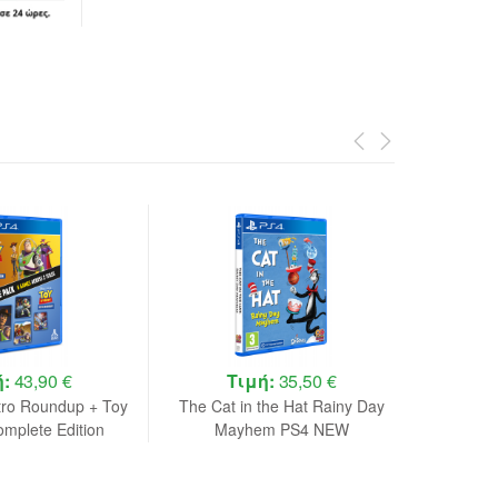
ή:
43,90 €
Τιμή:
35,50 €
tro Roundup + Toy
The Cat in the Hat Rainy Day
I
omplete Edition
Mayhem PS4 NEW
Pack PS4 NEW