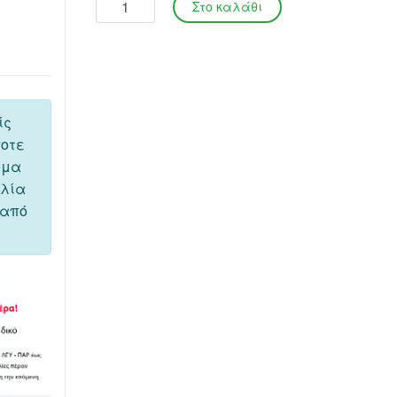
ίς
ποτε
όμα
ελία
 από