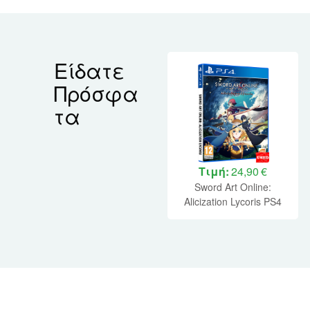
Είδατε
Πρόσφα
τα
Τιμή:
24,90 €
Sword Art Online:
Alicization Lycoris PS4
USED