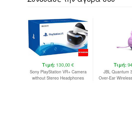
 €
Τιμή:
130,00 €
Τιμή:
94
x 2 Wired
Sony PlayStation VR+ Camera
JBL Quantum 
with PC,
without Stereo Headphones
Over-Ear Wireles
ation 5)
USED (BOXED)
Gaming Headse