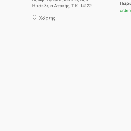
Παρ
Ηράκλειο Αττικής, Τ.Κ. 14122
order
Χάρτης