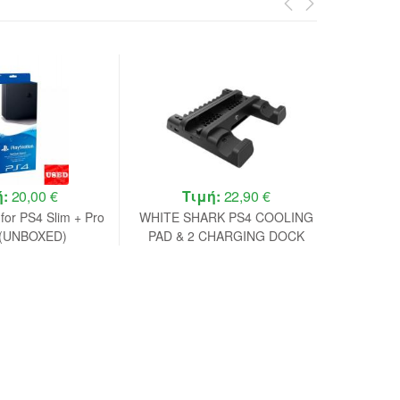
ή:
20,00 €
Τιμή:
22,90 €
 for PS4 Slim + Pro
WHITE SHARK PS4 COOLING
Gemb
(UNBOXED)
PAD & 2 CHARGING DOCK
Contro
PS4-19076 BLACK