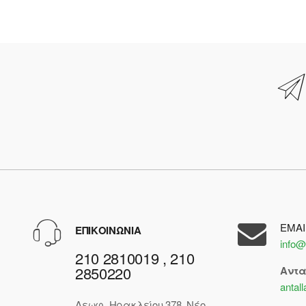
EMAI
ΕΠΙΚΟΙΝΩΝΙΑ
info@
210 2810019 , 210
2850220
Αντ
antal
Λεωφ. Ηρακλείου 378, Νέο