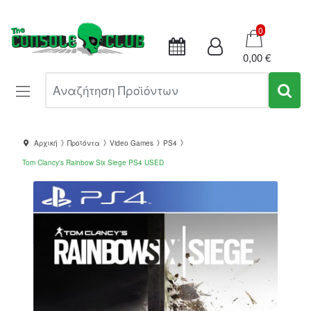
Καλάθι
0
0,00 €
Αναζήτηση Προϊόντων
Αρχική
Προϊόντα
Video Games
PS4
Tom Clancy's Rainbow Six Siege PS4 USED