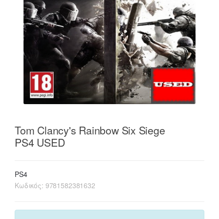
Tom Clancy's Rainbow Six Siege
PS4 USED
PS4
Κωδικός:
9781582381632