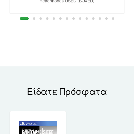
Headphones USED (BOXED)
Είδατε Πρόσφατα