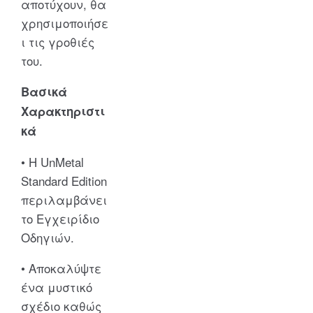
αποτύχουν, θα
χρησιμοποιήσε
ι τις γροθιές
του.
Βασικά
Χαρακτηριστι
κά
• Η UnMetal
Standard Edition
περιλαμβάνει
το Εγχειρίδιο
Οδηγιών.
• Αποκαλύψτε
ένα μυστικό
σχέδιο καθώς