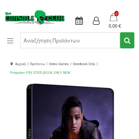
Καλάθι
0
0,00 €
Αναζήτηση Προϊόντων
Αρχική
Προϊόντα
Video Games
Steelbook Only
Forspoken PS5 STEELBOOK ONLY NEW