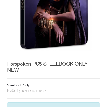
Forspoken PS5 STEELBOOK ONLY
NEW
Steelbook Only
Κωδικός:
9781582418434