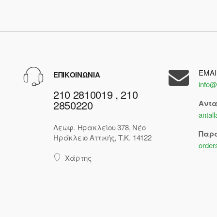
EMAI
ΕΠΙΚΟΙΝΩΝΙΑ
info@
210 2810019 , 210
2850220
Αντ
antal
Λεωφ. Ηρακλείου 378, Νέο
Παρ
Ηράκλειο Αττικής, Τ.Κ. 14122
order
Χάρτης