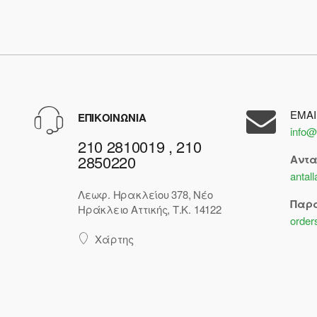
EMAI
ΕΠΙΚΟΙΝΩΝΙΑ
info@
210 2810019 , 210
2850220
Αντ
antal
Λεωφ. Ηρακλείου 378, Νέο
Παρ
Ηράκλειο Αττικής, Τ.Κ. 14122
order
Χάρτης