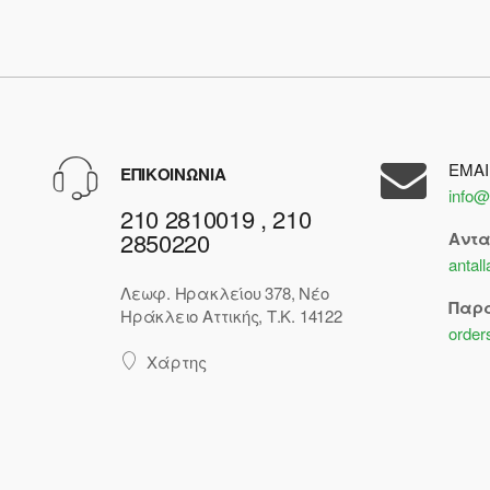
EMAI
ΕΠΙΚΟΙΝΩΝΙΑ
info@
210 2810019 , 210
2850220
Αντ
antal
Λεωφ. Ηρακλείου 378, Νέο
Παρ
Ηράκλειο Αττικής, Τ.Κ. 14122
order
Χάρτης