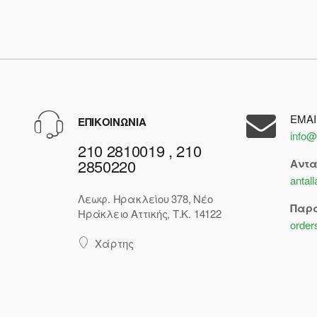
EMAI
ΕΠΙΚΟΙΝΩΝΙΑ
info@
210 2810019 , 210
2850220
Αντ
antal
Λεωφ. Ηρακλείου 378, Νέο
Παρ
Ηράκλειο Αττικής, Τ.Κ. 14122
order
Χάρτης