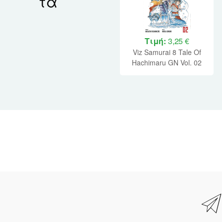
τα
Τιμή:
3,25 €
Viz Samurai 8 Tale Of
Hachimaru GN Vol. 02
(Of 5) Paperback Manga