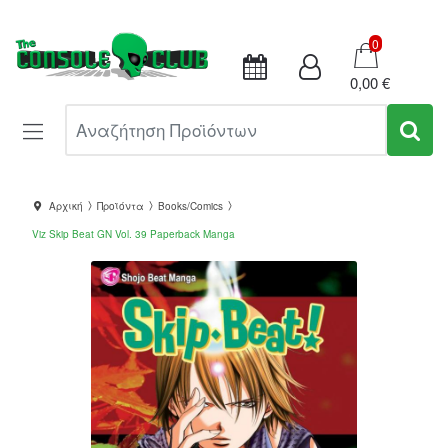
Καλάθι
0
0,00 €
Αναζήτηση Προϊόντων
Αρχική
Προϊόντα
Books/Comics
Viz Skip Beat GN Vol. 39 Paperback Manga