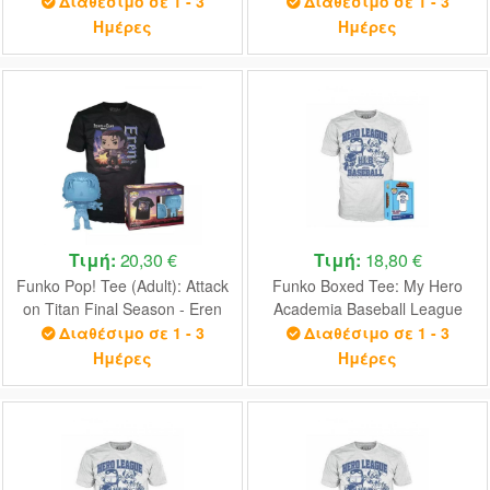
(Flocked) #1460 Vinyl Figure
(MVBK0315)
Διαθέσιμο σε 1 - 3
Διαθέσιμο σε 1 - 3
Ημέρες
Ημέρες
Τιμή:
20,30 €
Τιμή:
18,80 €
Funko Pop! Tee (Adult): Attack
Funko Boxed Tee: My Hero
on Titan Final Season - Eren
Academia Baseball League
Jaeger (with Marks) Vinyl
(XL)
Διαθέσιμο σε 1 - 3
Διαθέσιμο σε 1 - 3
Figure and T-Shirt (XL)
Ημέρες
Ημέρες