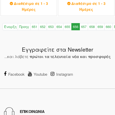
(L)
Urokodaki Statue (17cm)
Διαθέσιμο σε 1 - 3
Διαθέσιμο σε 1 - 3
(88048)
Ημέρες
Ημέρες
Έναρξη
Προηγ
651
652
653
654
655
656
657
658
659
660
Εγγραφείτε στα Newsletter
...και λάβετε
πρώτοι τα τελευταία νέα και προσφορές
Facebook
Youtube
Instagram
ΕΠΙΚΟΙΝΩΝΙΑ