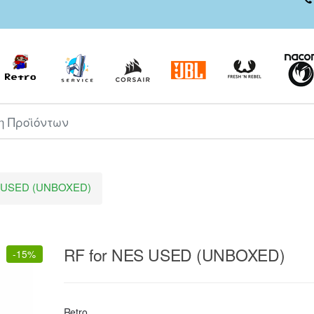
ροϊόντων
S USED (UNBOXED)
RF for NES USED (UNBOXED)
-
15%
Retro