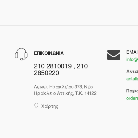
EMAI
ΕΠΙΚΟΙΝΩΝΙΑ
info@
210 2810019 , 210
2850220
Αντ
antal
Λεωφ. Ηρακλείου 378, Νέο
Παρ
Ηράκλειο Αττικής, Τ.Κ. 14122
order
Χάρτης