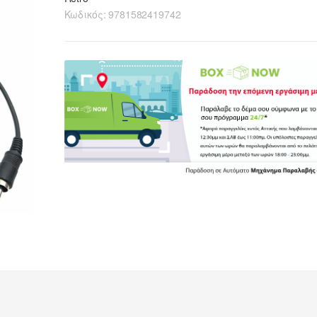
Κωδικός:
9781582419742