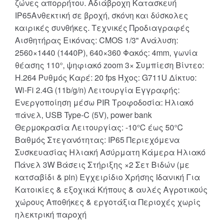
ζώνες απορρήτου. Αδιάβροχη Κατασκευή
IP65Ανθεκτική σε βροχή, σκόνη και δύσκολες
καιρικές συνθήκες. Τεχνικές Προδιαγραφές
Αισθητήρας Εικόνας: CMOS 1/3" Ανάλυση:
2560×1440 (1440P), 640×360 Φακός: 4mm, γωνία
θέασης 110°, ψηφιακό zoom 3× Συμπίεση Βίντεο:
H.264 Ρυθμός Καρέ: 20 fps Ήχος: G711U Δίκτυο:
Wi-Fi 2.4G (11b/g/n) Λειτουργία Εγγραφής:
Ενεργοποίηση μέσω PIR Τροφοδοσία: Ηλιακό
πάνελ, USB Type-C (5V), power bank
Θερμοκρασία Λειτουργίας: -10°C έως 50°C
Βαθμός Στεγανότητας: IP65 Περιεχόμενα
Συσκευασίας Ηλιακή Ασύρματη Κάμερα Ηλιακό
Πάνελ 3W Βάσεις Στήριξης ×2 Σετ Βιδών (με
κατσαβίδι & pin) Εγχειρίδιο Χρήσης Ιδανική Για
Κατοικίες & εξοχικά Κήπους & αυλές Αγροτικούς
χώρους Αποθήκες & εργοτάξια Περιοχές χωρίς
ηλεκτρική παροχή