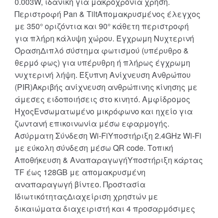
0.003W, ιδανική για μακροχρόνια χρήση.
Περιστροφή Pan & TiltΑπομακρυσμένος έλεγχος
με 350° οριζόντια και 90° κάθετη περιστροφή
για πλήρη κάλυψη χώρου. Έγχρωμη Νυχτερινή
ΌρασηΔιπλό σύστημα φωτισμού (υπέρυθρο &
θερμό φως) για υπέρυθρη ή πλήρως έγχρωμη
νυχτερινή λήψη. Έξυπνη Ανίχνευση Ανθρώπου
(PIR)Ακριβής ανίχνευση ανθρώπινης κίνησης με
άμεσες ειδοποιήσεις στο κινητό. Αμφίδρομος
ΉχοςΕνσωματωμένο μικρόφωνο και ηχείο για
ζωντανή επικοινωνία μέσω εφαρμογής.
Ασύρματη Σύνδεση Wi-FiΥποστήριξη 2.4GHz Wi-Fi
με εύκολη σύνδεση μέσω QR code. Τοπική
Αποθήκευση & ΑναπαραγωγήΥποστήριξη κάρτας
TF έως 128GB με απομακρυσμένη
αναπαραγωγή βίντεο. Προστασία
ΙδιωτικότηταςΔιαχείριση χρηστών με
δικαιώματα διαχειριστή και 4 προσαρμόσιμες