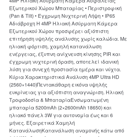
4MP Ηλιακή Ασύρματη Κάμερα Ασφαλείας
Εξωτερικού Χώρου Μπαταρίας • Περιστροφική
(Pan & Tilt) • Έγχρωμη Νυχτερινή Λήψη • IP65
Αδιάβροχη Η 4MP Ηλιακή Ασύρματη Κάμερα
Εξωτερικού Χώρου προσφέρει αξιόπιστη
επιτήρηση υψηλής ανάλυσης χωρίς καλώδια. Με
ηλιακή φόρτιση, χαμηλή κατανάλωση
ενέργειας, έξυπνη ανίχνευση κίνησης PIR και
έγχρωμη νυχτερινή όραση, αποτελεί ιδανική
λύση για συνεχή προστασία ημέρα και νύχτα.
Κύρια Χαρακτηριστικά Ανάλυση 4MP Ultra HD
(2560×1440)Πεντακάθαρη εικόνα υψηλής
ευκρίνειας για αξιόπιστη αναγνώριση. Ηλιακή
Τροφοδοσία & ΜπαταρίαΕνσωματωμένη
μπαταρία 5200mAh (2×2600mAh 18650) και
ηλιακό πάνελ 3W για αυτονομία έως και 6
μήνες. Εξαιρετικά Χαμηλή
ΚατανάλωσηΚατανάλωση αναμονής κάτω από