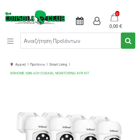
Καλάθι
0
0,00 €
Αναζήτηση Προϊόντων
Αρχική
Προϊόντα
Smart Living
SRIHOME 5MN 4CH COAXIAL MONITORING XVR KIT