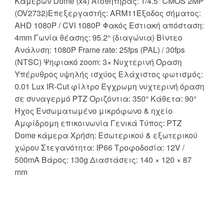
Καμερών Dome (x4) Αισθητήρας: 1/4.5” CMOS 2MP
(OV2732)Επεξεργαστής: ARM11Έξοδος σήματος:
AHD 1080P / CVI 1080P Φακός Εστιακή απόσταση:
4mm Γωνία θέασης: 95.2° (διαγώνια) Βίντεο
Ανάλυση: 1080P Frame rate: 25fps (PAL) / 30fps
(NTSC) Ψηφιακό zoom: 3× Νυχτερινή Όραση
Υπέρυθρος υψηλής ισχύος Ελάχιστος φωτισμός:
0.01 Lux IR-Cut φίλτρο Έγχρωμη νυχτερινή όραση
σε συναγερμό PTZ Οριζόντια: 350° Κάθετα: 90°
Ήχος Ενσωματωμένο μικρόφωνο & ηχείο
Αμφίδρομη επικοινωνία Γενικά Τύπος: PTZ
Dome κάμερα Χρήση: Εσωτερικού & εξωτερικού
χώρου Στεγανότητα: IP66 Τροφοδοσία: 12V /
500mA Βάρος: 130g Διαστάσεις: 140 × 120 × 87
mm