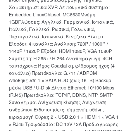
Χαρακτηριστικά XVR Λειτουργικό σύστημα:
Embedded LinuxChipset: MC6630Μνήμη:
1GBΓλώσσες: Αγγλικά, Γερμανικά, Ισπανικά,
Ιταλικά, Γαλλικά, Ρωσικά, Πολωνικά,
Πορτογαλικά, Ιαπωνικά, Κινέζικα Βίντεο
Είσοδοι: 4 κανάλια Ανάλυση: 720P / 1080P /
1440P / 1920P Έξοδοι: HDMI 1080P, VGA 1080P
Συμπίεση: H.265+ / H.264 Αναπαραγωγή: 4CH
ταυτόχρονα Ήχος Coaxial αμφίδρομος ήχος (4
κανάλια) Πρωτόκολλα: G.711 / ADPCM
Αποθήκευση 1 × SATA HDD (έως 16TB) Backup
μέσω USB / U-Disk Δίκτυο Ethernet: 10/100 Mbps
(RJ45) Πρωτόκολλα: TCP/IP, DDNS, NTP, SMTP
Συναγερμοί Ανίχνευση κίνησης Ανίχνευση
ανθρώπου Ειδοποιήσεις: σήμανση, οθόνη,
εφαρμογή Θύρες 2 × USB 2.0 1 × HDMI 1 × VGA 1
× RJ45 Τροφοδοσία: DC 12V / 2A Προδιαγραφές