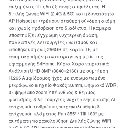
αυξημένο επίπεδο έξυπνης ασφάλειας. Η
διπλής ζώνης WiFi (2.4G & 5G) και η δυνατότητα
AP Hotspot επιτρέπουν σταθερή σύνδεση ακόμη
και χωρίς πρόσβαση στο διαδίκτυο. Η κάμερα
υποστηρίζει έγχρωμη νυχτερινή όραση,
πολλαπλές λειτουργίες φωτισμού και
αποθήκευση έως 256GB σε κάρτα TF, με
απομακρυσμένη αναπαραγωγή μέσω της
εφαρμογής SriHome. Κύρια Χαρακτηριστικά
Ανάλυση UHD 8MP (3840×2160) με συμπίεση
H.265 Αμφίδρομος ήχος με ενσωματωμένο
μικρόφωνο & ηχείο Φακός 3.6mm, ψηφιακό WDR,
3× ψηφιακό zoom Υπέρυθρος & θερμός
φωτισμός, 3 λειτουργίες νυχτερινής όρασης AI
ανίχνευση ανθρώπου, παρακολούθηση &
ανίχνευση κλάματος Pan 355° / Tilt 180° με
αυτόματη παρακολούθηση Διπλής ζώνης WiFi
2.4G & 5G AP Hotspot για παρακολούθηση χωρίς