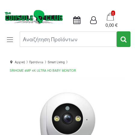
Καλάθι
0
0,00 €
Αναζήτηση Προϊόντων
Αρχική
Προϊόντα
Smart Living
SRIHOME 8MP 4K ULTRA HD BABY MONITOR