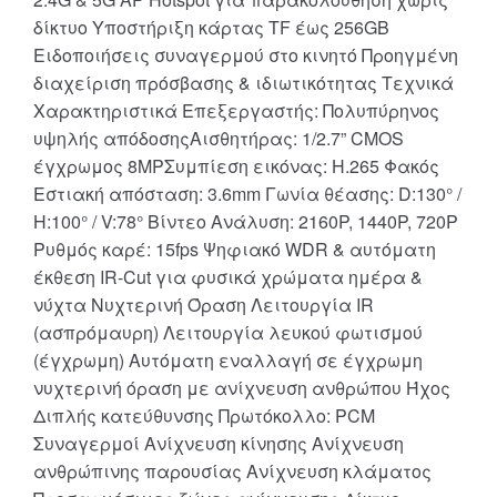
δίκτυο Υποστήριξη κάρτας TF έως 256GB
Ειδοποιήσεις συναγερμού στο κινητό Προηγμένη
διαχείριση πρόσβασης & ιδιωτικότητας Τεχνικά
Χαρακτηριστικά Επεξεργαστής: Πολυπύρηνος
υψηλής απόδοσηςΑισθητήρας: 1/2.7” CMOS
έγχρωμος 8MPΣυμπίεση εικόνας: H.265 Φακός
Εστιακή απόσταση: 3.6mm Γωνία θέασης: D:130° /
H:100° / V:78° Βίντεο Ανάλυση: 2160P, 1440P, 720P
Ρυθμός καρέ: 15fps Ψηφιακό WDR & αυτόματη
έκθεση IR-Cut για φυσικά χρώματα ημέρα &
νύχτα Νυχτερινή Όραση Λειτουργία IR
(ασπρόμαυρη) Λειτουργία λευκού φωτισμού
(έγχρωμη) Αυτόματη εναλλαγή σε έγχρωμη
νυχτερινή όραση με ανίχνευση ανθρώπου Ήχος
Διπλής κατεύθυνσης Πρωτόκολλο: PCM
Συναγερμοί Ανίχνευση κίνησης Ανίχνευση
ανθρώπινης παρουσίας Ανίχνευση κλάματος