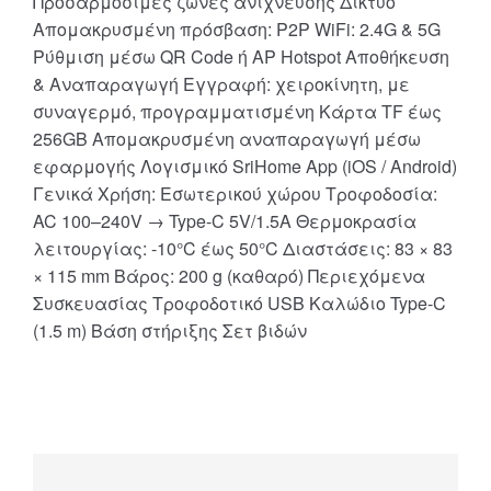
Προσαρμόσιμες ζώνες ανίχνευσης Δίκτυο
Απομακρυσμένη πρόσβαση: P2P WiFi: 2.4G & 5G
Ρύθμιση μέσω QR Code ή AP Hotspot Αποθήκευση
& Αναπαραγωγή Εγγραφή: χειροκίνητη, με
συναγερμό, προγραμματισμένη Κάρτα TF έως
256GB Απομακρυσμένη αναπαραγωγή μέσω
εφαρμογής Λογισμικό SriHome App (iOS / Android)
Γενικά Χρήση: Εσωτερικού χώρου Τροφοδοσία:
AC 100–240V → Type-C 5V/1.5A Θερμοκρασία
λειτουργίας: -10°C έως 50°C Διαστάσεις: 83 × 83
× 115 mm Βάρος: 200 g (καθαρό) Περιεχόμενα
Συσκευασίας Τροφοδοτικό USB Καλώδιο Type-C
(1.5 m) Βάση στήριξης Σετ βιδών