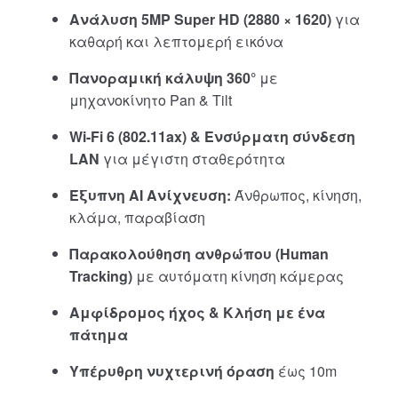
Ανάλυση 5MP Super HD (2880 × 1620)
για
καθαρή και λεπτομερή εικόνα
Πανοραμική κάλυψη 360°
με
μηχανοκίνητο Pan & Tilt
Wi-Fi 6 (802.11ax) & Ενσύρματη σύνδεση
LAN
για μέγιστη σταθερότητα
Έξυπνη AI Ανίχνευση:
Άνθρωπος, κίνηση,
κλάμα, παραβίαση
Παρακολούθηση ανθρώπου (Human
Tracking)
με αυτόματη κίνηση κάμερας
Αμφίδρομος ήχος & Κλήση με ένα
πάτημα
Υπέρυθρη νυχτερινή όραση
έως 10m