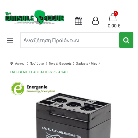
Καλάθι
0
0,00 €
Αναζήτηση Προϊόντων
Αρχική
Προϊόντα
Toys & Gadgets
Gadgets / Misc
ENERGENIE LEAD BATTERY 6V 4,5AH