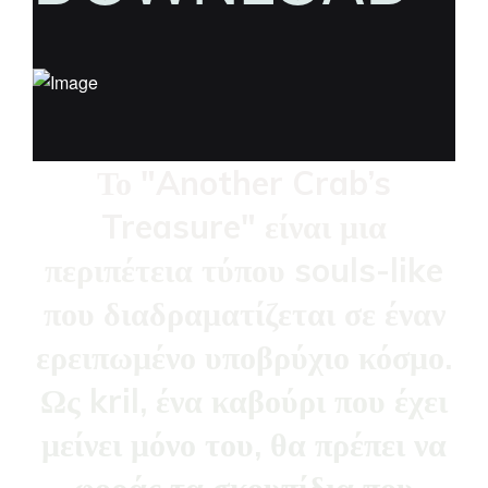
Το "Another Crab’s
Treasure" είναι μια
περιπέτεια τύπου souls-like
που διαδραματίζεται σε έναν
ερειπωμένο υποβρύχιο κόσμο.
Ως kril, ένα καβούρι που έχει
μείνει μόνο του, θα πρέπει να
φοράς τα σκουπίδια που