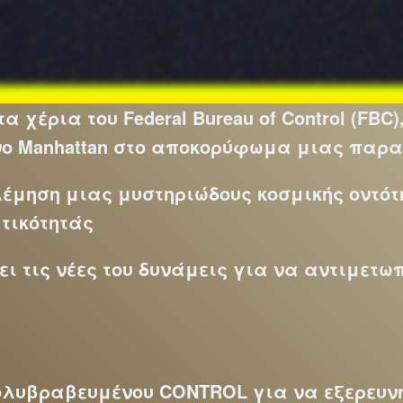
χέρια του Federal Bureau of Control (FBC)
 Manhattan στο αποκορύφωμα μιας παραφ
έμηση μιας μυστηριώδους κοσμικής οντότ
τικότητάς
σει τις νέες του δυνάμεις για να αντιμετω
πολυβραβευμένου CONTROL για να εξερευνή