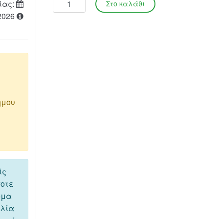
ίας:
2026
ημου
ίς
ποτε
όμα
ελία