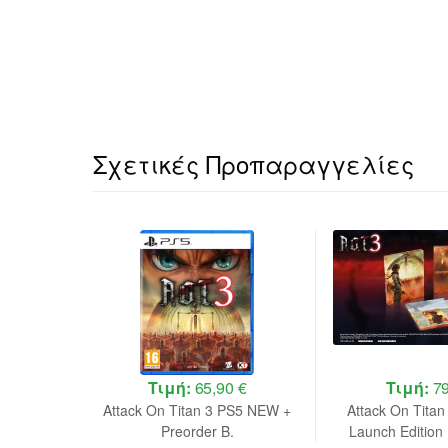
Σχετικές Προπαραγγελίες
 €
Τιμή:
65,90 €
Τιμή:
79
Deluxe
Attack On Titan 3 PS5 NEW +
Attack On Titan
 NEW
Preorder B.
Launch Editio