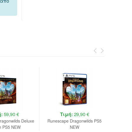
 από
ή:
59,90 €
Τιμή:
29,90 €
ragonwilds Deluxe
Runescape Dragonwilds PS5
DRAGON 
on PS5 NEW
NEW
Neo