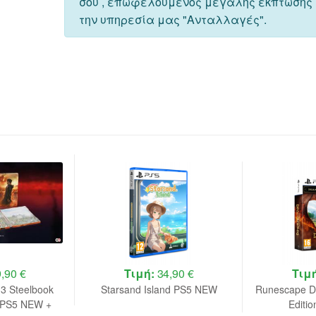
σου , επωφελούμενος μεγάλης έκπτωσης
την υπηρεσία μας "Ανταλλαγές".
,90 €
Τιμή:
34,90 €
Τιμ
 3 Steelbook
Starsand Island PS5 NEW
Runescape D
n PS5 NEW +
Editi