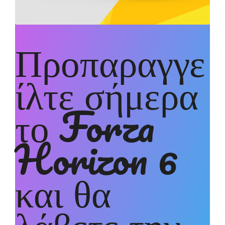
Προπαραγγε
ίλτε σήμερα
το Forza
Horizon 6
και θα
λάβετε την