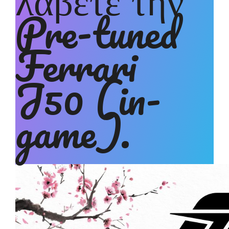
Pre-tuned
Ferrari
J50 (in-
game).