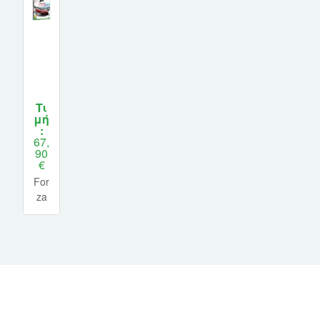
Τι
μή
:
67,
90
€
For
za
Hori
zon
6
XB
OX
Seri
es
X