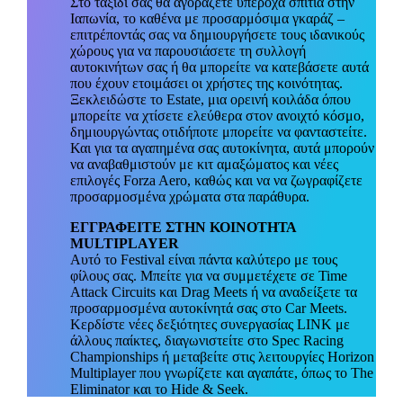
Στο ταξίδι σας θα αγοράζετε υπέροχα σπίτια στην
Ιαπωνία, το καθένα με προσαρμόσιμα γκαράζ –
επιτρέποντάς σας να δημιουργήσετε τους ιδανικούς
χώρους για να παρουσιάσετε τη συλλογή
αυτοκινήτων σας ή θα μπορείτε να κατεβάσετε αυτά
που έχουν ετοιμάσει οι χρήστες της κοινότητας.
Ξεκλειδώστε το Estate, μια ορεινή κοιλάδα όπου
μπορείτε να χτίσετε ελεύθερα στον ανοιχτό κόσμο,
δημιουργώντας οτιδήποτε μπορείτε να φανταστείτε.
Και για τα αγαπημένα σας αυτοκίνητα, αυτά μπορούν
να αναβαθμιστούν με
κιτ
αμαξώματος και νέες
επιλογές Forza
Aero
, καθώς και να να
ζωγραφίζετε
προσαρμοσμένα χρώματα στα παράθυρα.
ΕΓΓΡΑΦΕΙΤΕ ΣΤΗΝ ΚΟΙΝΟΤΗΤΑ
MULTIPLAYER
Αυτό το
Festival
είναι πάντα καλύτερο με τους
φίλους σας. Μπείτε για να συμμετέχετε σε
Time
Attack
Circuits
και
Drag
Meets
ή να αναδείξετε τα
προσαρμοσμένα αυτοκίνητά σας στο Car
Meets
.
Κερδίστε νέες δεξιότητες συνεργασίας LINK με
άλλους παίκτες, διαγωνιστείτε στο Spec
Racing
Championships
ή μεταβείτε στις λειτουργίες Horizon
Multiplayer
που γνωρίζετε και αγαπάτε, όπως το The
Eliminator
και το Hide
&
Seek
.