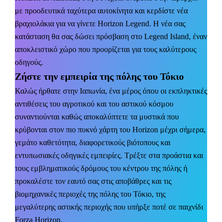
με προοδευτικά ταχύτερα αυτοκίνητα και κερδίστε νέα
βραχιολάκια
για να γίνετε
Horizon
Legend
. Η νέα σας
κατάσταση θα σας δώσει πρόσβαση στο
Legend
Island
, έναν
αποκλειστικό χώρο που προορίζεται για τους καλύτερους
οδηγούς.
Ζήστε την εμπειρία της πόλης του Τόκιο
Καλώς ήρθατε στην Ιαπωνία, ένα μέρος όπου οι εκπληκτικές
αντιθέσεις του αγροτικού και του αστικού
κόσμου
συναντιούνται καθώς αποκαλύπτετε τα μυστικά που
κρύβονται στον πιο πυκνό χάρτη του
Horizon μέχρι σήμερα,
γεμάτο
καθετότητα
, διαφορετικούς βιότοπους και
εντυπωσιακές
οδηγικές
εμπειρίες. Τρέξτε στα προάστια και
τους εμβληματικούς δρόμους του κέντρου της πόλης ή
προκαλέστε τον εαυτό σας στις αποβάθρες και τις
βιομηχανικές περιοχές της πόλης του Τόκιο, της
μεγαλύτερης αστικής περιοχής που υπήρξε ποτέ σε παιχνίδι
Forza
Horizon
.