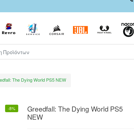
ροϊόντων
edfall: The Dying World PS5 NEW
Greedfall: The Dying World PS5
-
8%
NEW