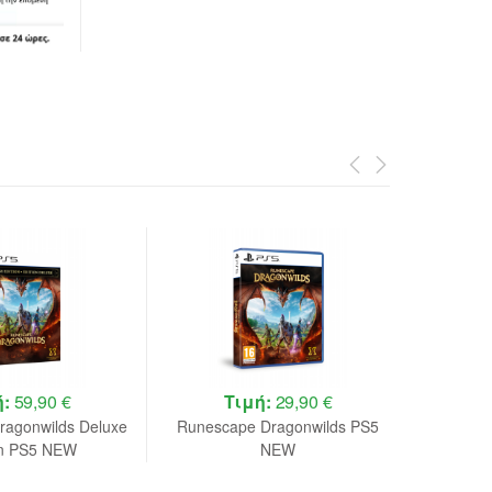
ή:
59,90 €
Τιμή:
29,90 €
ragonwilds Deluxe
Runescape Dragonwilds PS5
DRAGON 
on PS5 NEW
NEW
Neo