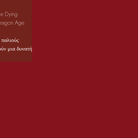
he Dying
Dragon Age:
 παλιούς
ούν μια δυνατή