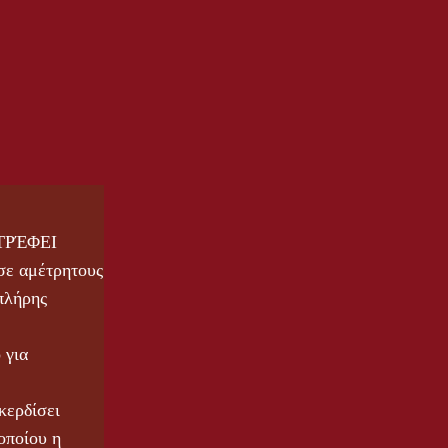
ΤΡΈΦΕΙ
σε αμέτρητους
 πλήρης
 για
 κερδίσει
οποίου η