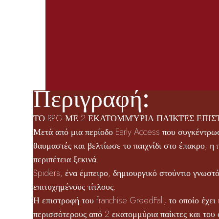
Περιγραφή:
ΤΟ RPG ΜΕ 2 ΕΚΑΤΟΜΜΎΡΙΑ ΠΑΊΚΤΕΣ ΕΠΙΣ
Μετά από μια περίοδο Early Access που συγκέντρω
θαυμαστές και βελτίωσε το παιχνίδι στο έπακρο, η
περιπέτεια ξεκινά.
Spiders, ένα έμπειρο, δημιουργικό στούντιο γνωστό
επιτυχημένους τίτλους.
Η επιστροφή του franchise GreedFall, το οποίο έχει
περισσότερους από 2 εκατομμύρια παίκτες και του 