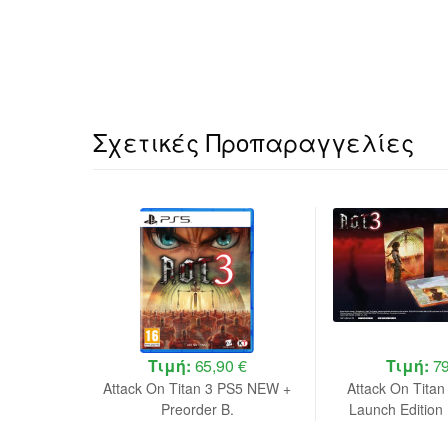
Σχετικές Προπαραγγελίες
 €
Τιμή:
65,90 €
Τιμή:
79
Deluxe
Attack On Titan 3 PS5 NEW +
Attack On Titan
 NEW
Preorder B.
Launch Editio
Preorde