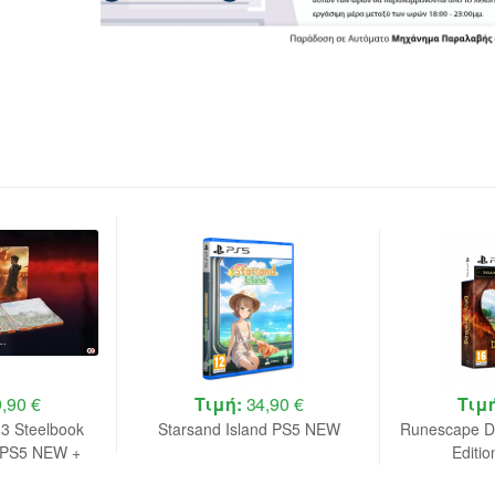
,90 €
Τιμή:
34,90 €
Τιμ
 3 Steelbook
Starsand Island PS5 NEW
Runescape D
n PS5 NEW +
Editi
r B.