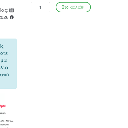
ίας:
2026
ίς
ποτε
όμα
ελία
 από