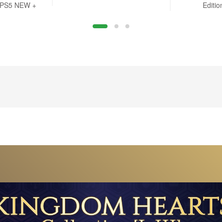
n PS5 NEW +
Editi
r B.