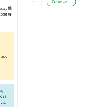
ίας:
2026
ημου
ίς
ποτε
όμα