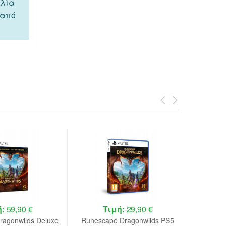
ελία
 από
ή:
59,90 €
Τιμή:
29,90 €
ragonwilds Deluxe
Runescape Dragonwilds PS5
DRAGON 