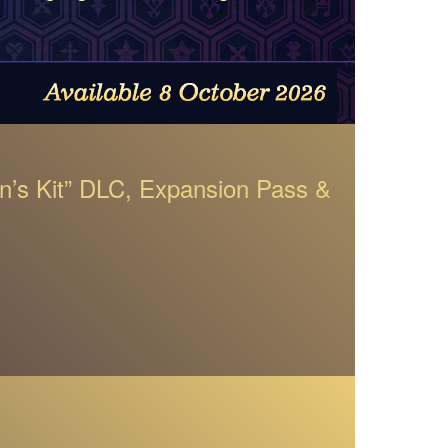
n’s Kit” DLC, Expansion Pass &