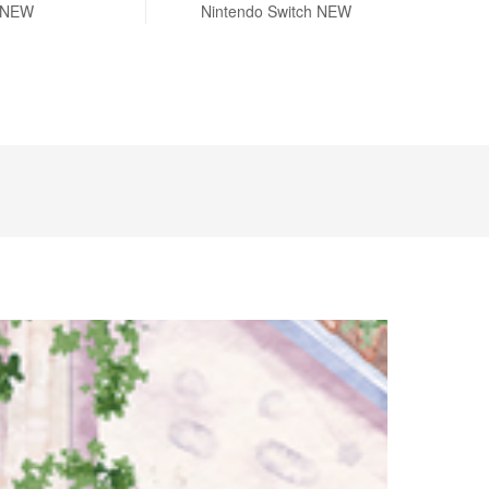
NEW
Nintendo Switch NEW
Game De