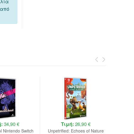
ελία
 από
ή:
34,90 €
Τιμή:
26,90 €
 Nintendo Switch
Unpetrified: Echoes of Nature
Avatar 