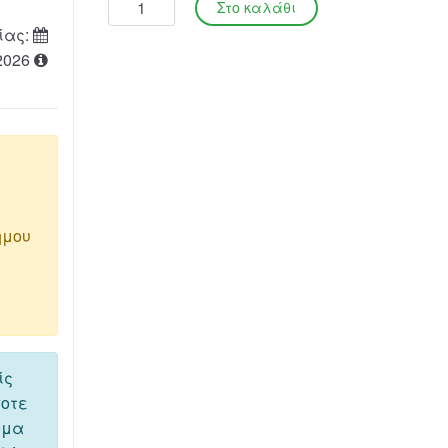
ίας:
2026
ημου
ίς
ποτε
όμα