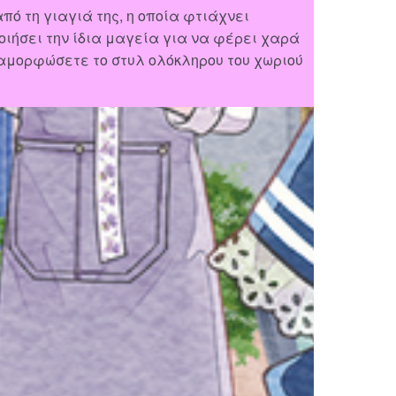
πό τη γιαγιά της, η οποία φτιάχνει
ιήσει την ίδια μαγεία για να φέρει χαρά
διαμορφώσετε το στυλ ολόκληρου του χωριού