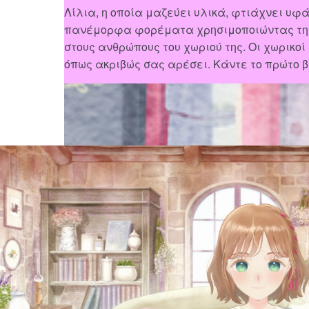
Λίλια, η οποία μαζεύει υλικά, φτιάχνει υφ
πανέμορφα φορέματα χρησιμοποιώντας τη μα
στους ανθρώπους του χωριού της. Οι χωρικοί
όπως ακριβώς σας αρέσει. Κάντε το πρώτο β