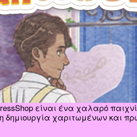
d DressShop είναι ένα χαλαρό παιχν
η δημιουργία χαριτωμένων και π