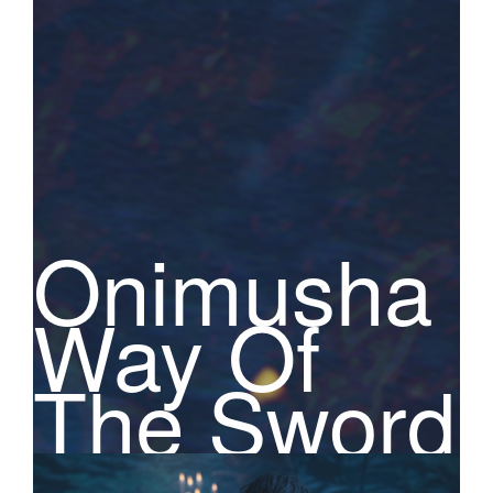
Onimusha
Way Of
The Sword