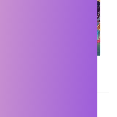
Atelier Yumia The Alchemist of
Memories & The Envisioned Land
PS4 NEW
PS4
Κωδικός:
9781975376676
Ημερομηνία Κυκλοφορίας:
21/03/2025