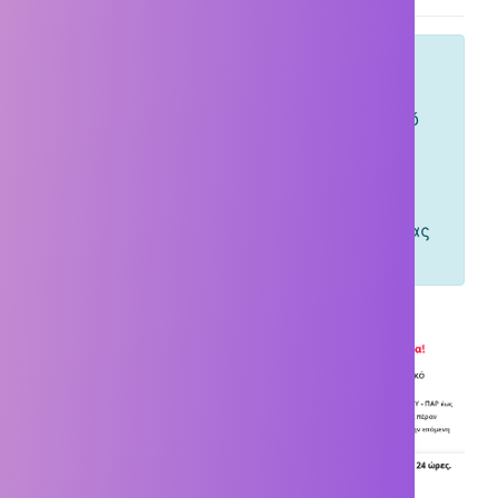
Φέρε τα games σου που δεν
χρησιμοποιείς και αντάλλαξέ τα
επιλέγοντας οποιαδήποτε προιόντα από
το κατάστημά μας ή και ακόμα
χρησιμοποιώντας τα για την
προπαραγγελία σου , επωφελούμενος
μεγάλης έκπτωσης από την υπηρεσία μας
"Ανταλλαγές".