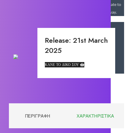
used to attack. Since these items are reusable, don’t hesitate to
deploy them and drive away enemies that stand in your way.
Release: 21st March
2025
ΚΆΝΕ ΤΟ ΔΙΚΌ ΣΟΥ
ΠΕΡΙΓΡΑΦΉ
ΧΑΡΑΚΤΗΡΙΣΤΙΚΆ