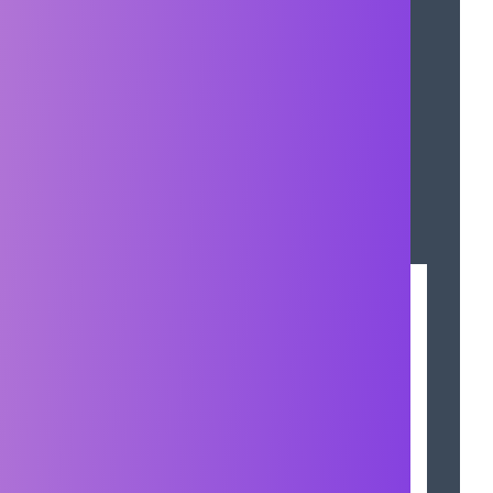
Explore
SYNTHESIS: Manipulate the
“
mana
”
residing in materials to
create new items based on recipes.
The items you craft will exhibit
powerful effects in various
situations, such as exploration and