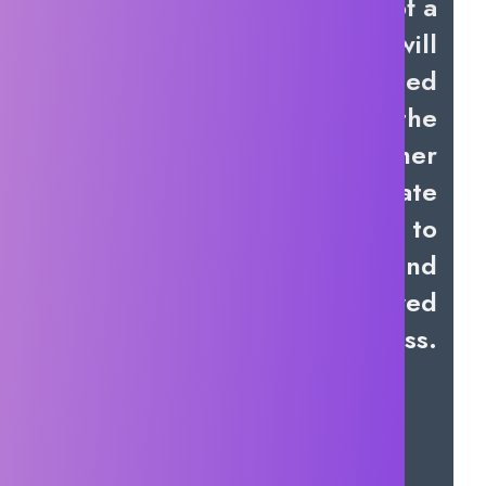
alchemy, and the memories of a
lost history. Yumia’s quest will
take her across a ruined
continent and despite the
uncertainties of confronting her
past, she will need to create
her own path if she hopes to
unravel the mysteries behind
the cataclysm that destroyed
Aladiss.