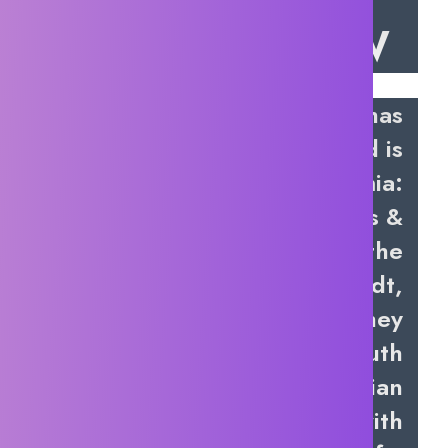
GAME OVERVIEW
In a world where alchemy has
become taboo and is
considered evil, Atelier Yumia:
The Alchemist of Memories &
the Envisioned Land follows the
adventures of Yumia Liessfeldt,
and her companions as they
seek to uncover the truth
behind the fall of the Aladissian
Empire, which once thrived with