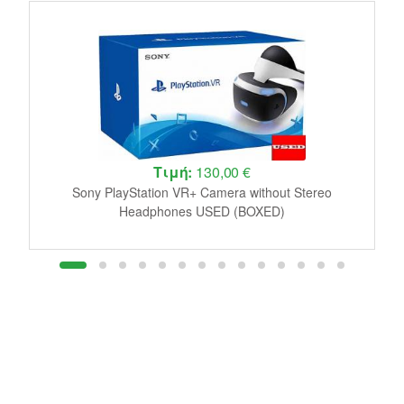
Τιμή:
130,00 €
le
Sony PlayStation VR+ Camera without Stereo
J
Headphones USED (BOXED)