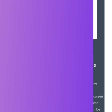
combat. The strength of an item
’
s
power depends on the materials
used in synthesis, so select your
materials carefully while assessing
the power of the embedded mana
■ A captivating variety of actions
with “range” and “items”
In real-time combat, you
’
ll be tested on your ability to make
split-second decisions.
Utilise two types of attack ranges (“range”) and switch between
skills to fight strategically. Additionally, synthesised items can
transform into shapes such as swords or spears, which can be