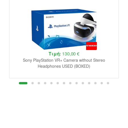
Τιμή:
130,00 €
le
Sony PlayStation VR+ Camera without Stereo
J
Headphones USED (BOXED)