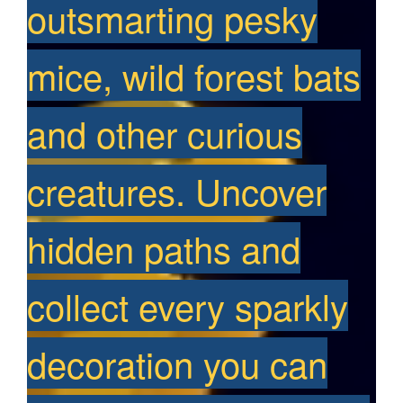
outsmarting pesky
mice, wild forest bats
and other curious
creatures. Uncover
hidden paths and
collect every sparkly
decoration you can