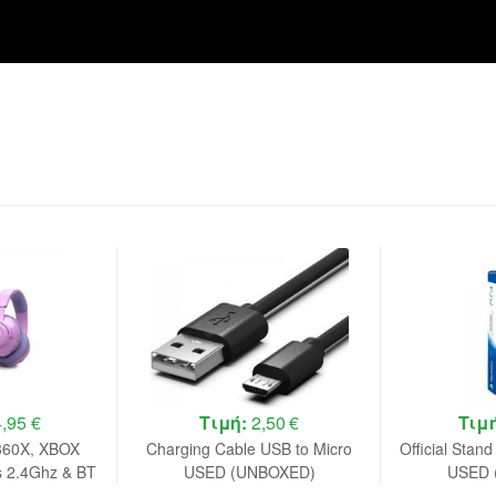
,95 €
Τιμή:
2,50 €
Τιμ
360X, XBOX
Charging Cable USB to Micro
Official Stand
s 2.4Ghz & BT
USED (UNBOXED)
USED 
t, (Purple)