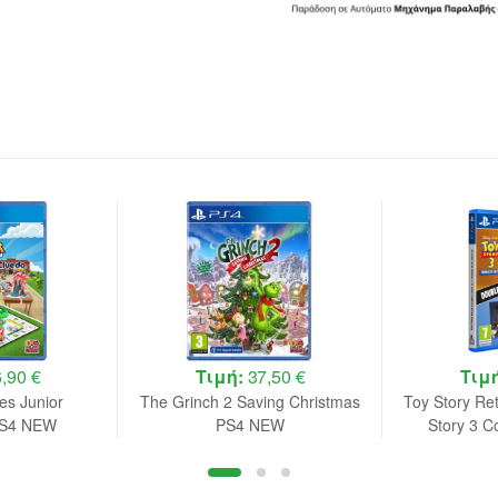
,90 €
Τιμή:
37,50 €
Τιμ
s Junior
The Grinch 2 Saving Christmas
Toy Story Re
 PS4 NEW
PS4 NEW
Story 3 C
Double 