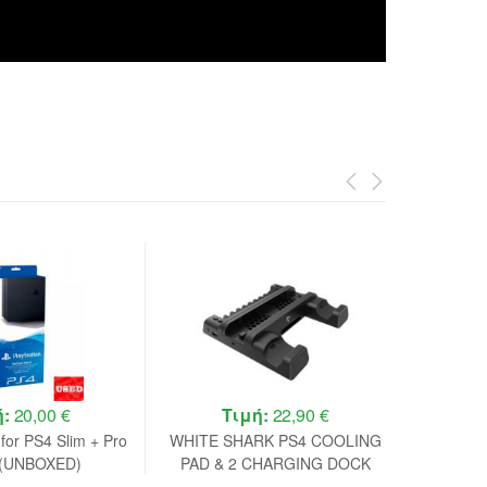
ή:
20,00 €
Τιμή:
22,90 €
 for PS4 Slim + Pro
WHITE SHARK PS4 COOLING
Gemb
(UNBOXED)
PAD & 2 CHARGING DOCK
Contro
PS4-19076 BLACK