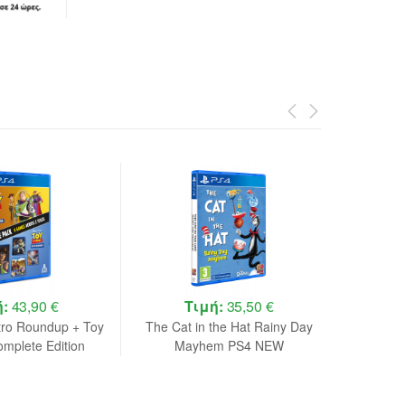
ή:
43,90 €
Τιμή:
35,50 €
tro Roundup + Toy
The Cat in the Hat Rainy Day
I
omplete Edition
Mayhem PS4 NEW
Pack PS4 NEW