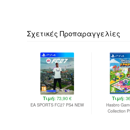
Σχετικές Προπαραγγελίες
 €
Τιμή:
73,90 €
Τιμή:
36
 Ultimate
EA SPORTS FC27 PS4 NEW
Hasbro Game
EW
Collection