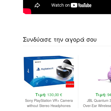
Συνδύασε την αγορά σου
 €
Τιμή:
130,00 €
Τιμή:
94
midon 3
Sony PlayStation VR+ Camera
JBL Quantum 
ible with
without Stereo Headphones
Over-Ear Wireles
station 5)
USED (BOXED)
Gaming Headse