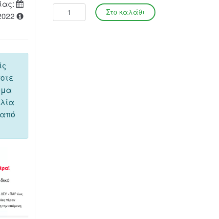
ίας:
2022
ίς
ποτε
όμα
ελία
 από