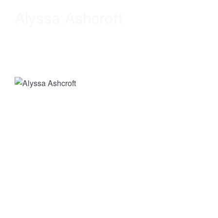
Alyssa Ashcroft
A survivor of the Racoon City
incident and Grace's mother. She
was a reporter when the original
outbreak occurred.