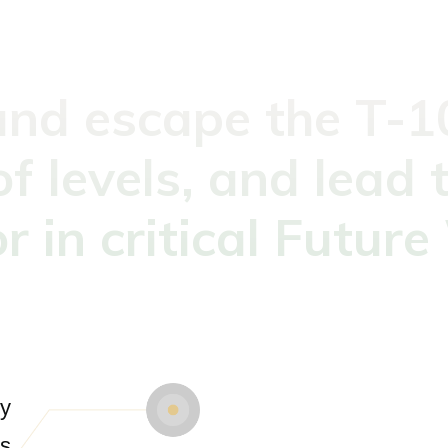
and escape the T-10
f levels, and lead
 in critical Futur
my
ts