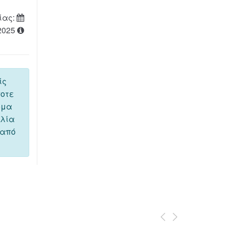
ίας:
2025
ίς
ποτε
όμα
ελία
 από