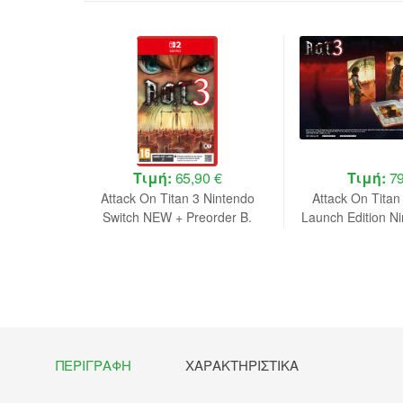
 €
Τιμή:
65,90 €
Τιμή:
79
e Edition
Attack On Titan 3 Nintendo
Attack On Titan
 NEW
Switch NEW + Preorder B.
Launch Edition N
NEW + Preo
ΠΕΡΙΓΡΑΦΉ
ΧΑΡΑΚΤΗΡΙΣΤΙΚΆ