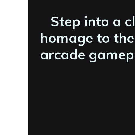
Step into a c
homage to the 
arcade gamepla