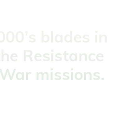
00’s blades in
 the Resistance
e War missions.