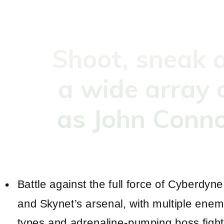
Shoot, sneak 
a wide array o
as John Connor
Battle against the full force of Cyberdyne
and Skynet’s arsenal, with multiple ene
types and adrenaline-pumping boss figh