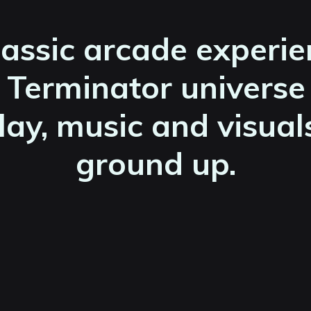
lassic arcade experi
Terminator universe
y, music and visuals
ground up.