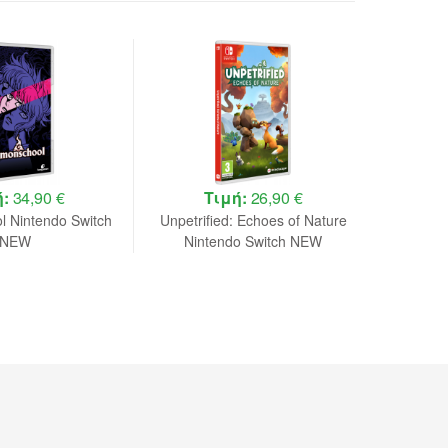
ή:
34,90 €
Τιμή:
26,90 €
 Nintendo Switch
Unpetrified: Echoes of Nature
Avatar 
NEW
Nintendo Switch NEW
Game De