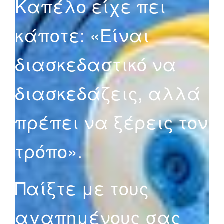
Καπέλο είχε πει
κάποτε: «Είναι
διασκεδαστικό να
διασκεδάζεις, αλλά
πρέπει να ξέρεις τον
τρόπο».
Παίξτε με τους
αγαπημένους σας