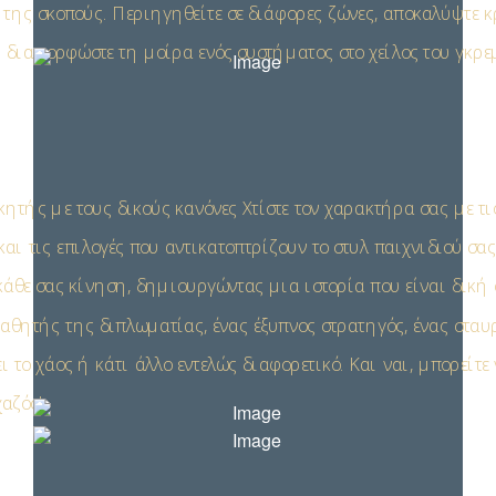
 της σκοπούς. Περιηγηθείτε σε διάφορες ζώνες, αποκαλύψτε 
ι διαμορφώστε τη μοίρα ενός συστήματος στο χείλος του γκρε
ικητής με τους δικούς κανόνες Χτίστε τον χαρακτήρα σας με τι
και τις επιλογές που αντικατοπτρίζουν το στυλ παιχνιδιού σα
κάθε σας κίνηση, δημιουργώντας μια ιστορία που είναι δική σ
μαθητής της διπλωματίας, ένας έξυπνος στρατηγός, ένας στα
ι το χάος ή κάτι άλλο εντελώς διαφορετικό. Και ναι, μπορείτε 
χαζός!