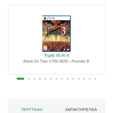
Τιμή:
65,90 €
A
Attack On Titan 3 PS5 NEW + Preorder B.
ΠΕΡΙΓΡΑΦΉ
ΧΑΡΑΚΤΗΡΙΣΤΙΚΆ