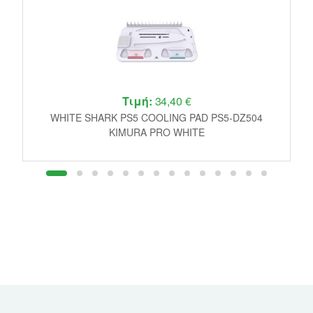
Τιμή:
34,40 €
E
WHITE SHARK PS5 COOLING PAD PS5-DZ504
P
KIMURA PRO WHITE