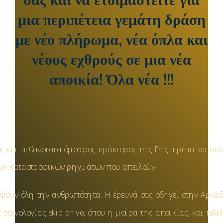
μια περιπέτεια γεμάτη δράση
με νέο πλήρωμα, νέα όπλα και
νέους εχθρούς σε μια νέα
αποικία! Όλα νέα !!!
ς και πιθανότατα όμορφος πράκτορας της Γης, πρέπει να απ
ων καταστροφικών ρηγμάτων που απειλούν
έψουν όλη την ανθρωπότητα. Η έρευνά σας οδηγεί στην Αρκαδ
 τεχνολογίας skip drive, όπου η μοίρα της αποικίας, και τελι