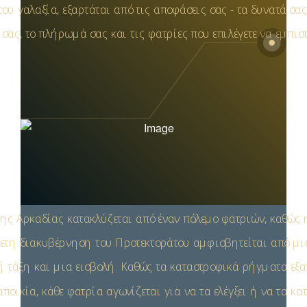
ου γαλαξία, εξαρτάται από τις αποφάσεις σας - τα δυνατά σας
σας, το πλήρωμά σας και τις φατρίες που επιλέγετε να εμπιστ
της Αρκαδίας κατακλύζεται από έναν πόλεμο φατριών, καθώς 
ετη διακυβέρνηση του Προτεκτοράτου αμφισβητείται από μι
ή τάξη και μια εισβολή. Καθώς τα καταστροφικά ρήγματα εξ
αποικία, κάθε φατρία αγωνίζεται για να τα ελέγξει ή να τα κα