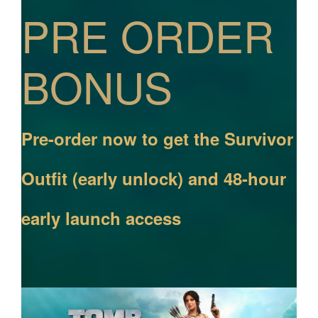
PRE ORDER
BONUS
Pre-order now to get the Survivor
Outfit (early unlock) and 48-hour
early launch access