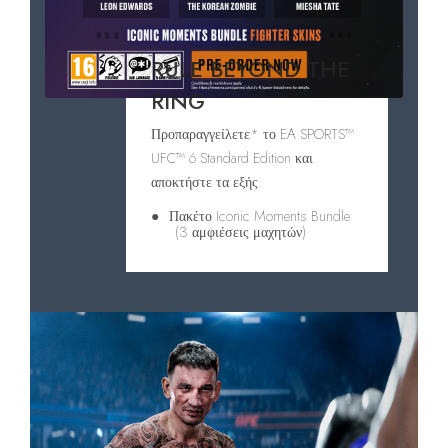
RULE BEYOND THE
RING
Προπαραγγείλετε* το EA SPORTS™
UFC™ 6 Standard Edition και
αποκτήστε τα εξής:
●
Πακέτο Iconic Moments Bundle
(3 αμφιέσεις μαχητών)