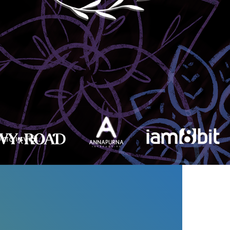
 παιχνίδι.