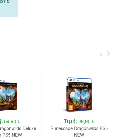
 από
ή:
59,90 €
Τιμή:
29,90 €
ragonwilds Deluxe
Runescape Dragonwilds PS5
DRAGON 
on PS5 NEW
NEW
Neo