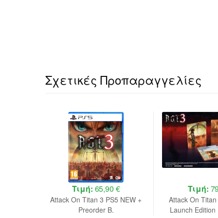
Σχετικές Προπαραγγελίες
 €
Τιμή:
65,90 €
Τιμή:
79
Deluxe
Attack On Titan 3 PS5 NEW +
Attack On Titan
 NEW
Preorder B.
Launch Editio