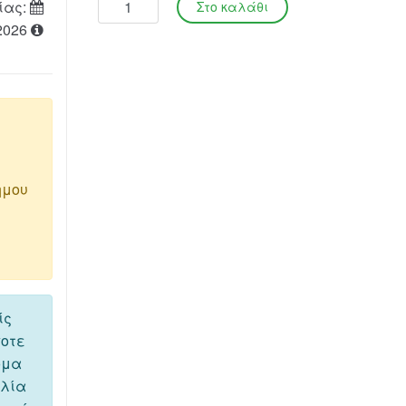
ίας:
2026
ημου
ίς
ποτε
όμα
ελία