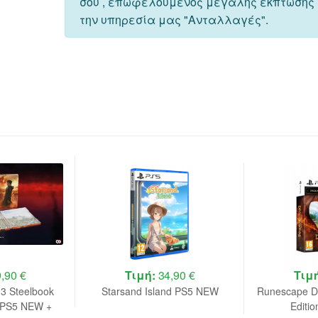
σου , επωφελούμενος μεγάλης έκπτωσης
την υπηρεσία μας "Ανταλλαγές".
,90 €
Τιμή:
34,90 €
Τιμ
 3 Steelbook
Starsand Island PS5 NEW
Runescape D
n PS5 NEW +
Editi