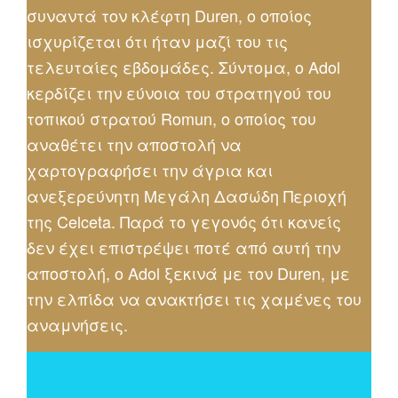
συναντά τον κλέφτη Duren, ο οποίος
ισχυρίζεται ότι ήταν μαζί του τις
τελευταίες εβδομάδες. Σύντομα, ο Adol
κερδίζει την εύνοια του στρατηγού του
τοπικού στρατού Romun, ο οποίος του
αναθέτει την αποστολή να
χαρτογραφήσει την άγρια και
ανεξερεύνητη Μεγάλη Δασώδη Περιοχή
της Celceta. Παρά το γεγονός ότι κανείς
δεν έχει επιστρέψει ποτέ από αυτή την
αποστολή, ο Adol ξεκινά με τον Duren, με
την ελπίδα να ανακτήσει τις χαμένες του
αναμνήσεις.