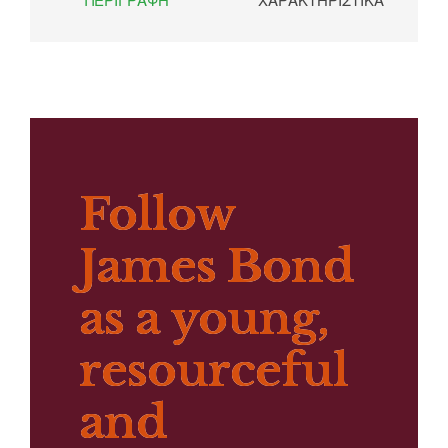
Follow
James Bond
as a young,
resourceful
and