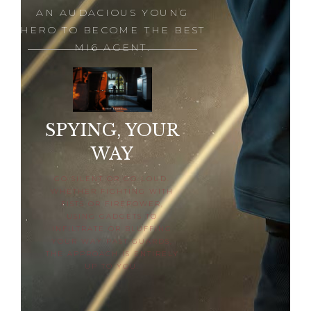
AN AUDACIOUS YOUNG
HERO TO BECOME THE BEST
MI6 AGENT.
SPYING, YOUR
WAY
GO SILENT OR GO LOUD.
WHETHER FIGHTING WITH
FISTS OR FIREPOWER,
USING GADGETS TO
INFILTRATE OR BLUFFING
YOUR WAY PAST GUARDS,
THE APPROACH IS ENTIRELY
UP TO YOU.