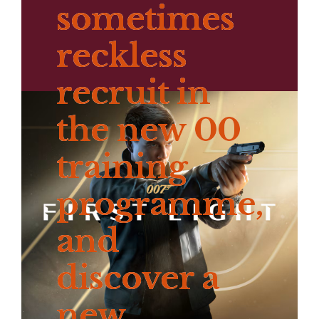
sometimes
reckless
recruit in
the new 00
training
programme,
and
discover a
new