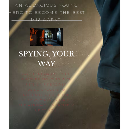
AN AUDACIOUS YOUNG
HERO TO BECOME THE BEST
MI6 AGENT.
SPYING, YOUR
WAY
GO SILENT OR GO LOUD.
WHETHER FIGHTING WITH
FISTS OR FIREPOWER,
USING GADGETS TO
INFILTRATE OR BLUFFING
YOUR WAY PAST GUARDS,
THE APPROACH IS ENTIRELY
UP TO YOU.