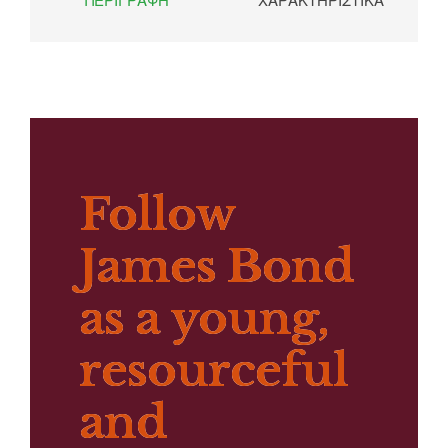
Follow
James Bond
as a young,
resourceful
and