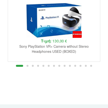
Τιμή:
130,00 €
le
Sony PlayStation VR+ Camera without Stereo
J
Headphones USED (BOXED)